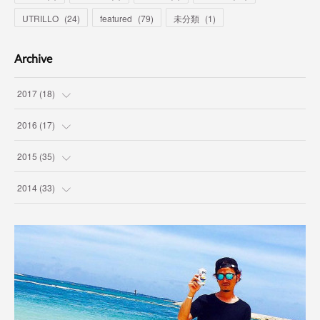
UTRILLO
(
24
)
featured
(
79
)
未分類
(
1
)
Archive
2017
(
18
)
(
7
)
2016
(
17
)
(
3
)
(
1
)
2015
(
35
)
(
7
)
(
12
)
(
2
)
2014
(
33
)
(
1
)
(
2
)
(
1
)
(
2
)
(
1
)
(
4
)
(
14
)
(
1
)
(
1
)
(
1
)
(
2
)
(
3
)