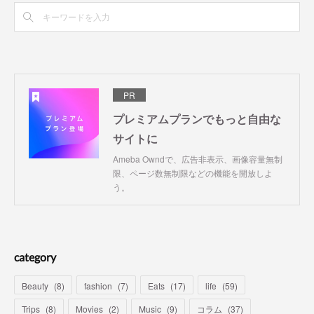
PR
プレミアムプランでもっと自由な
サイトに
Ameba Owndで、広告非表示、画像容量無制
限、ページ数無制限などの機能を開放しよ
う。
category
Beauty
(
8
)
fashion
(
7
)
Eats
(
17
)
life
(
59
)
Trips
(
8
)
Movies
(
2
)
Music
(
9
)
コラム
(
37
)