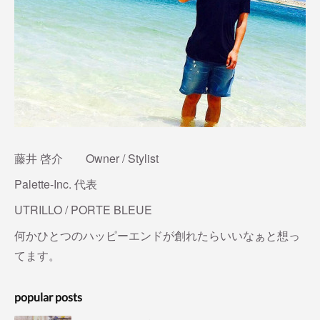
(
3
)
(
13
)
(
3
)
(
4
)
(
13
)
(
2
)
藤井 啓介 Owner / Stylist
Palette-Inc. 代表
UTRILLO / PORTE BLEUE
何かひとつのハッピーエンドが創れたらいいなぁと想っ
てます。
popular posts