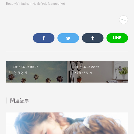
Beauty
(
8
)
fashion
(
7
)
life
(
59
)
featured
(
79
)
2014.06.26 09:07
2014.06.05 22:46
とうとう
パタパタっ
関連記事