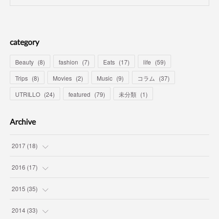
category
Beauty
(
8
)
fashion
(
7
)
Eats
(
17
)
life
(
59
)
Trips
(
8
)
Movies
(
2
)
Music
(
9
)
コラム
(
37
)
UTRILLO
(
24
)
featured
(
79
)
未分類
(
1
)
Archive
2017
(
18
)
(
7
)
2016
(
17
)
(
3
)
(
1
)
2015
(
35
)
(
7
)
(
12
)
(
2
)
2014
(
33
)