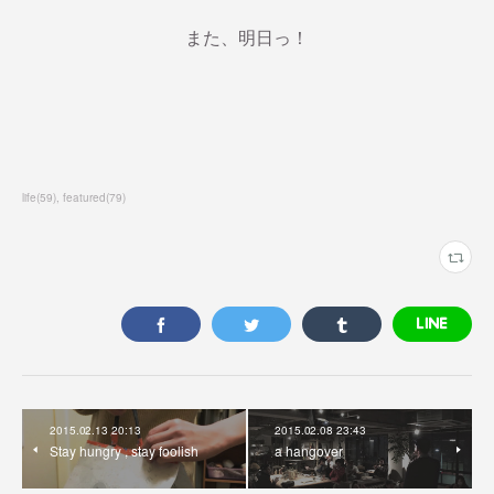
また、明日っ！
life
(
59
)
featured
(
79
)
2015.02.13 20:13
2015.02.08 23:43
Stay hungry , stay foolish
a hangover