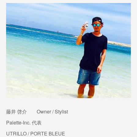
(
2
)
(
1
)
(
4
)
(
14
)
(
1
)
(
1
)
(
1
)
(
2
)
(
3
)
(
3
)
(
13
)
(
3
)
(
4
)
(
13
)
(
2
)
藤井 啓介 Owner / Stylist
Palette-Inc. 代表
UTRILLO / PORTE BLEUE