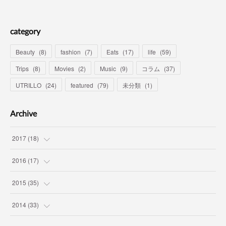
category
Beauty
(
8
)
fashion
(
7
)
Eats
(
17
)
life
(
59
)
Trips
(
8
)
Movies
(
2
)
Music
(
9
)
コラム
(
37
)
UTRILLO
(
24
)
featured
(
79
)
未分類
(
1
)
Archive
2017
(
18
)
(
7
)
2016
(
17
)
(
3
)
(
1
)
2015
(
35
)
(
7
)
(
12
)
(
2
)
2014
(
33
)
(
1
)
(
2
)
(
1
)