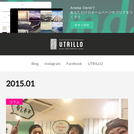
Ameba Owndで
あなただけのホームページやブログをつ
くろう
今すぐ試す
Blog
Instagram
Facebook
UTRILLO
2015
.
01
コラム